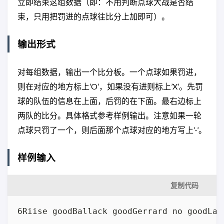
立即结束这组数据（即：不用判断点球大战是否结
束，只用把罚进的点球往比分上加即可）。
输出形式
对每组数据，输出一个比分板。一个点球如果罚进，
则在对应的地方标上’O’，如果没有进则标上’X’。先罚
球的队伍的信息在上面，后罚的在下面。最右边标上
两队的比分。具体格式参考样例输出。注意如果一轮
点球只罚了一个，则后面那个点球对应的地方写上’-’。
样例输入
复制代码
6Riise goodBallack goodGerrard no goodLam