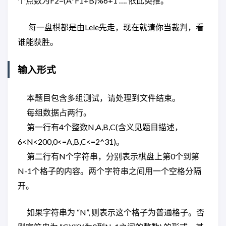
个点数为F2=(A*F1+B)%6+1 …. 依此类推。
每一盘棋都是由Lele先走，现在就请你当裁判，看
谁能获胜。
输入形式
本题目包含多组测试，请处理到文件结束。
每组数据占两行。
第一行有4个整数N,A,B,C(含义见题目描述，
6<N<200,0<=A,B,C<=2^31)。
第二行有N个字符串，分别表示棋盘上第0个到第
N-1个格子的内容。两个字符串之间用一个空格分隔
开。
如果字符串为 “N”, 则表示这个格子为普通格子。否