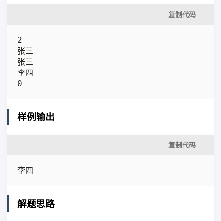
复制代码
2

张三

张三

李四

0
样例输出
复制代码
李四
解题思路