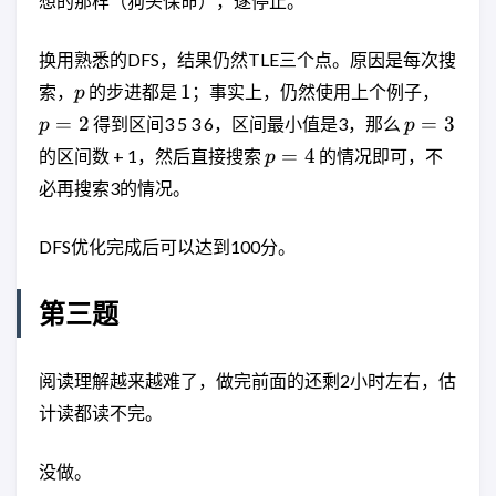
想的那样（狗头保命），遂停止。
换用熟悉的DFS，结果仍然TLE三个点。原因是每次搜
p
1
p=2
1
索，
的步进都是
；事实上，仍然使用上个例子，
p
p=3
=
2
=
3
得到区间3 5 3 6，区间最小值是3，那么
p
p
p=4
=
4
的区间数 + 1，然后直接搜索
的情况即可，不
p
必再搜索3的情况。
DFS优化完成后可以达到100分。
第三题
阅读理解越来越难了，做完前面的还剩2小时左右，估
计读都读不完。
没做。