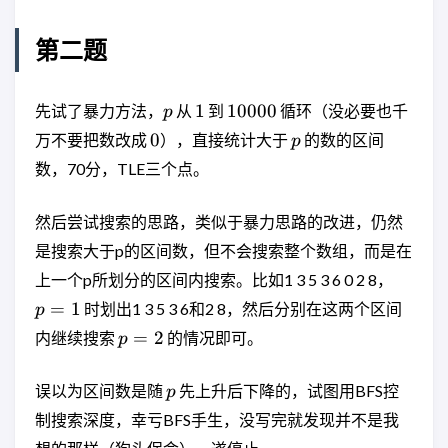
第二题
p
1
10000
1
10000
先试了暴力方法，
从
到
循环（没必要也千
p
0
p
0
万不要把数改成
），直接统计大于
的数的区间
p
数，70分，TLE三个点。
然后尝试搜索的思路，类似于暴力思路的改进，仍然
是搜索大于p的区间数，但不会搜索整个数组，而是在
p=1
上一个p所划分的区间内搜索。比如1 3 5 3 6 0 2 8，
=
1
时划出1 3 5 3 6和2 8，然后分别在这两个区间
p
p=2
=
2
内继续搜索
的情况即可。
p
p
误以为区间数是随
先上升后下降的，试图用BFS控
p
制搜索深度，幸亏BFS手生，没写完就发现并不是我