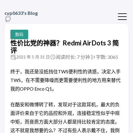
cyp0633's Blog
数码
性价比党的神器？Redmi AirDots 3 简
评
阅读时长: 7 分钟
字数: 3065
2021 年 5 月 31 日
终于，我还是没抵挡住TWS便利性的诱惑，决定入手
TWS，在不需要降噪而更需要便利性的地方用来替代
我的OPPO Enco Q1。
在酷安和微博转了转，发现对于这款耳机，最大的负
面评价来自于它的品控和外观，连接稳定性似乎中规
中矩，而音质方面大部分人都是持比较肯定的态度。
这不就是我想要的么？不过有些人表示戴不住，我倒