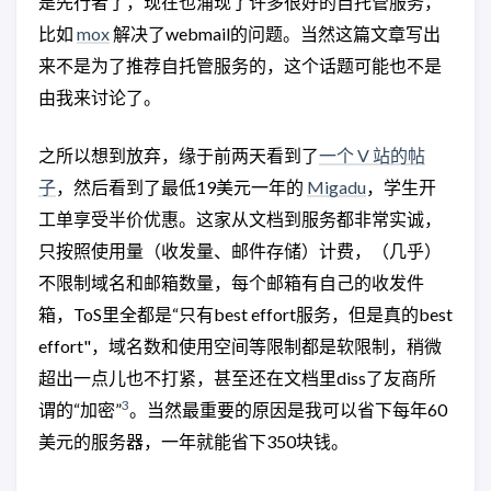
是先行者了，现在也涌现了许多很好的自托管服务，
比如
mox
解决了webmail的问题。当然这篇文章写出
来不是为了推荐自托管服务的，这个话题可能也不是
由我来讨论了。
之所以想到放弃，缘于前两天看到了
一个 V 站的帖
子
，然后看到了最低19美元一年的
Migadu
，学生开
工单享受半价优惠。这家从文档到服务都非常实诚，
只按照使用量（收发量、邮件存储）计费，（几乎）
不限制域名和邮箱数量，每个邮箱有自己的收发件
箱，ToS里全都是“只有best effort服务，但是真的best
effort"，域名数和使用空间等限制都是软限制，稍微
超出一点儿也不打紧，甚至还在文档里diss了友商所
3
谓的“加密”
。当然最重要的原因是我可以省下每年60
美元的服务器，一年就能省下350块钱。